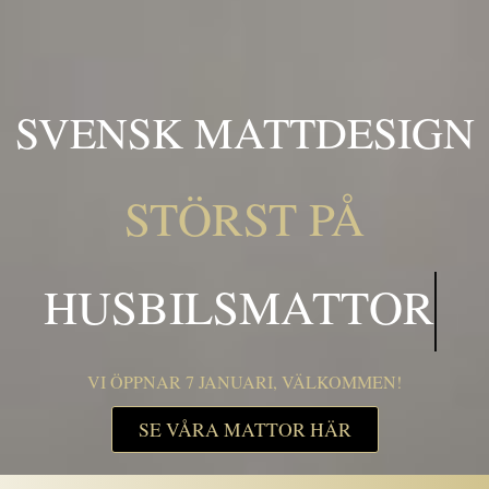
SVENSK MATTDESIGN
STÖRST PÅ
HUSB
VI ÖPPNAR 7 JANUARI, VÄLKOMMEN!
SE VÅRA MATTOR HÄR