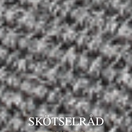
SKÖTSELRÅD