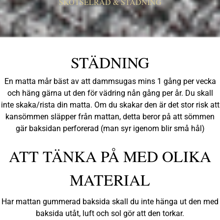
SKÖTSELRÅD & STÄDNING
STÄDNING
En matta mår bäst av att dammsugas mins 1 gång per vecka
och häng gärna ut den för vädring nån gång per år. Du skall
inte skaka/rista din matta. Om du skakar den är det stor risk att
kansömmen släpper från mattan, detta beror på att sömmen
gär baksidan perforerad (man syr igenom blir små hål)
ATT TÄNKA PÅ MED OLIKA
MATERIAL
Har mattan gummerad baksida skall du inte hänga ut den med
baksida utåt, luft och sol gör att den torkar.