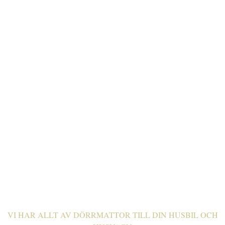
DÖRRMATTOR TILL
HUSBIL & HUSVAGN
VI HAR ALLT AV DÖRRMATTOR TILL DIN HUSBIL OCH