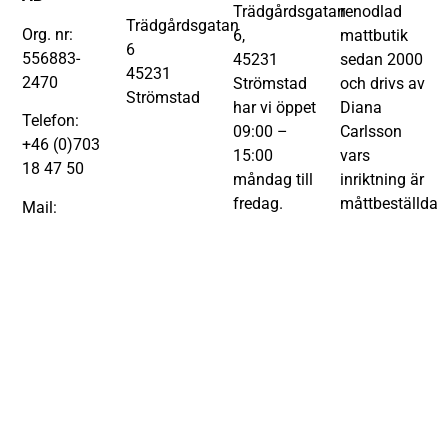
Trädgårdsgatan
renodlad
Trädgårdsgatan
Org. nr:
6,
mattbutik
6
556883-
45231
sedan 2000
45231
2470
Strömstad
och drivs av
Strömstad
har vi öppet
Diana
Telefon:
09:00 –
Carlsson
+46 (0)703
15:00
vars
18 47 50
måndag till
inriktning är
fredag.
måttbeställda
Mail:
och
diana@svenskmattdesign.se
Boka via
formsydda
mail:
Besöksadress:
mattor till
diana@svenskmattdesign.se
Trädgårdsgatan
husbilar,båtar,
eller telefon
6
hem, bilar,
+46703184750
452 31
maskiner.
Strömstad
Välkommen
Diana
med din
broderar på
bokning.
mattor tex