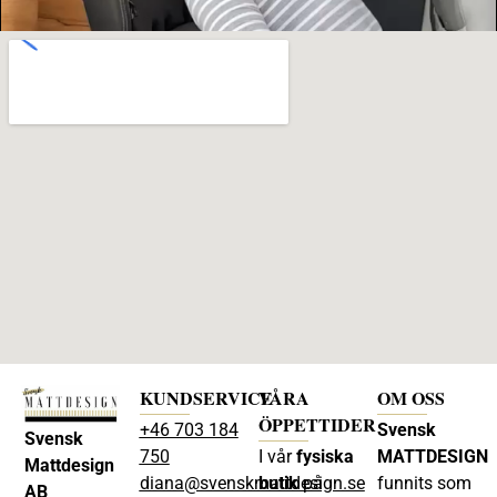
Hur du gör en mall
LÄS MER
KUNDSERVICE
VÅRA
OM OSS
ÖPPETTIDER
+46 703 184
Svensk
Svensk
750
I vår
fysiska
MATTDESIGN
Mattdesign
diana@svenskmattdesign.se
butik
på
funnits som
AB