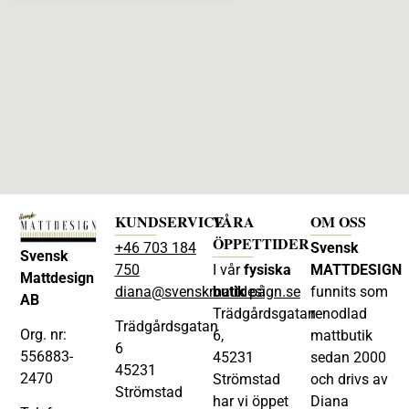
KUNDSERVICE
VÅRA
OM OSS
ÖPPETTIDER
+46 703 184
Svensk
Svensk
750
I vår
fysiska
MATTDESIGN
Mattdesign
diana@svenskmattdesign.se
butik
på
funnits som
AB
Trädgårdsgatan
renodlad
Trädgårdsgatan
Org. nr:
6,
mattbutik
6
556883-
45231
sedan 2000
45231
2470
Strömstad
och drivs av
Strömstad
har vi öppet
Diana