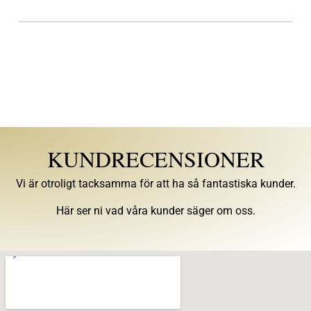
KUNDRECENSIONER
Vi är otroligt tacksamma för att ha så fantastiska kunder.
Här ser ni vad våra kunder säger om oss.