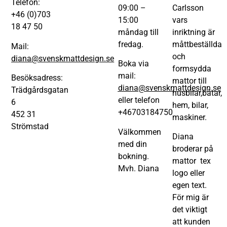
Telefon:
09:00 –
Carlsson
+46 (0)703
15:00
vars
18 47 50
måndag till
inriktning är
fredag.
måttbeställda
Mail:
och
diana@svenskmattdesign.se
Boka via
formsydda
mail:
Besöksadress:
mattor till
diana@svenskmattdesign.se
Trädgårdsgatan
husbilar,båtar,
eller telefon
6
hem, bilar,
+46703184750
452 31
maskiner.
Strömstad
Välkommen
Diana
med din
broderar på
bokning.
mattor tex
Mvh. Diana
logo eller
egen text.
För mig är
det viktigt
att kunden