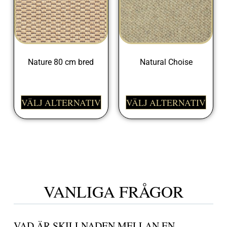
Nature 80 cm bred
Natural Choise
698,00
kr
1149,00
kr
VÄLJ ALTERNATIV
VÄLJ ALTERNATIV
VANLIGA FRÅGOR
VAD ÄR SKILLNADEN MELLAN EN