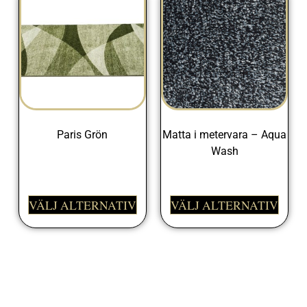
Paris Grön
Matta i metervara – Aqua
Wash
498,00
kr
425,00
kr
VÄLJ ALTERNATIV
VÄLJ ALTERNATIV