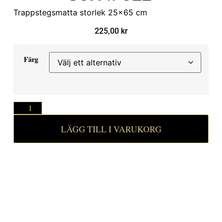
Trappstegsmatta storlek 25×65 cm
225,00
kr
Färg
LÄGG TILL I VARUKORG