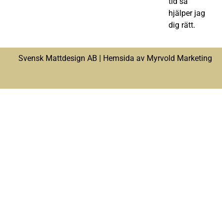
tid så
hjälper jag
dig rätt.
Svensk Mattdesign AB |
Hemsida av Myrvold Marketing