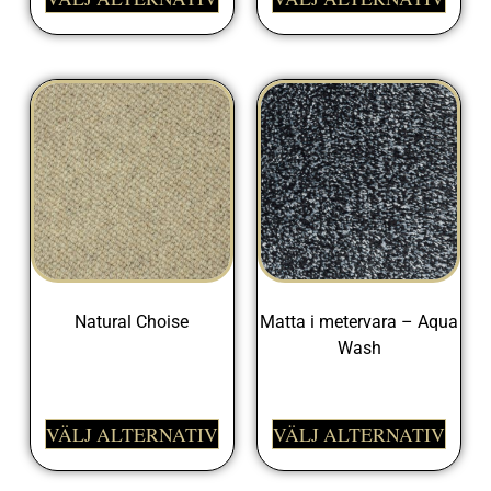
Natural Choise
Matta i metervara – Aqua
Wash
1149,00
kr
425,00
kr
VÄLJ ALTERNATIV
VÄLJ ALTERNATIV