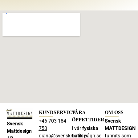
KUNDSERVICE
VÅRA
OM OSS
ÖPPETTIDER
+46 703 184
Svensk
Svensk
750
I vår
fysiska
MATTDESIGN
Mattdesign
diana@svenskmattdesign.se
butik
på
funnits som