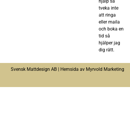
hjälp så
tveka inte
att ringa
eller maila
och boka en
tid så
hjälper jag
dig rätt.
Svensk Mattdesign AB |
Hemsida av Myrvold Marketing