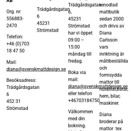
AB
Trädgårdsgatan
renodlad
Trädgårdsgatan
Org. nr:
6,
mattbutik
6
556883-
45231
sedan 2000
45231
2470
Strömstad
och drivs av
Strömstad
har vi öppet
Diana
Telefon:
09:00 –
Carlsson
+46 (0)703
15:00
vars
18 47 50
måndag till
inriktning är
fredag.
måttbeställda
Mail:
och
diana@svenskmattdesign.se
Boka via
formsydda
mail:
Besöksadress:
mattor till
diana@svenskmattdesign.se
Trädgårdsgatan
husbilar,båtar,
eller telefon
6
hem, bilar,
+46703184750
452 31
maskiner.
Strömstad
Välkommen
Diana
med din
broderar på
bokning.
mattor tex