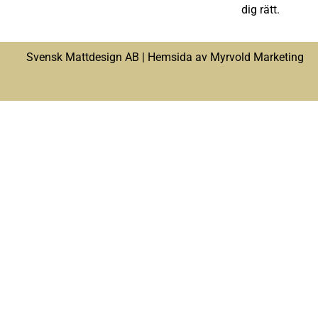
dig rätt.
Svensk Mattdesign AB |
Hemsida av Myrvold Marketing