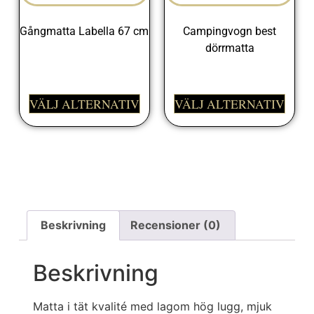
Gångmatta Labella 67 cm
Campingvogn best
dörrmatta
325,00
kr
395,00
kr
VÄLJ ALTERNATIV
VÄLJ ALTERNATIV
Beskrivning
Recensioner (0)
Beskrivning
Matta i tät kvalité med lagom hög lugg, mjuk