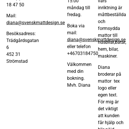
15:00
vars
18 47 50
måndag till
inriktning är
fredag.
måttbeställda
Mail:
och
diana@svenskmattdesign.se
Boka via
formsydda
mail:
Besöksadress:
mattor till
diana@svenskmattdesign.se
Trädgårdsgatan
husbilar,båtar,
eller telefon
6
hem, bilar,
+46703184750
452 31
maskiner.
Strömstad
Välkommen
Diana
med din
broderar på
bokning.
mattor tex
Mvh. Diana
logo eller
egen text.
För mig är
det viktigt
att kunden
får hjälp och