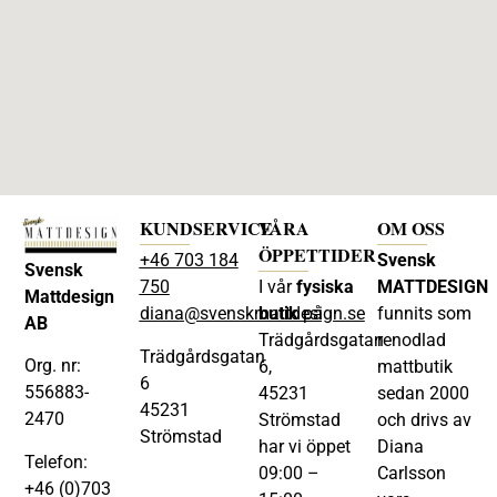
KUNDSERVICE
VÅRA
OM OSS
ÖPPETTIDER
+46 703 184
Svensk
Svensk
750
I vår
fysiska
MATTDESIGN
Mattdesign
diana@svenskmattdesign.se
butik
på
funnits som
AB
Trädgårdsgatan
renodlad
Trädgårdsgatan
Org. nr:
6,
mattbutik
6
556883-
45231
sedan 2000
45231
2470
Strömstad
och drivs av
Strömstad
har vi öppet
Diana
Telefon:
09:00 –
Carlsson
+46 (0)703