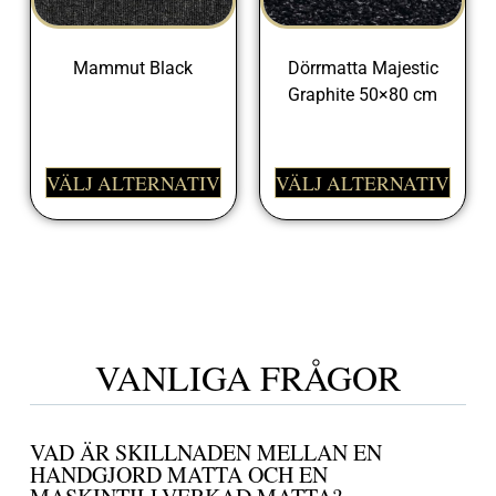
Mammut Black
Dörrmatta Majestic
Graphite 50×80 cm
399,00
kr
698,00
kr
VÄLJ ALTERNATIV
VÄLJ ALTERNATIV
VANLIGA FRÅGOR
VAD ÄR SKILLNADEN MELLAN EN
HANDGJORD MATTA OCH EN