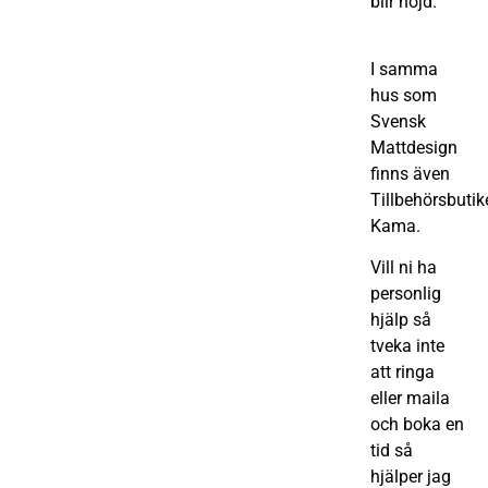
blir nöjd.
I samma
hus som
Svensk
Mattdesign
finns även
Tillbehörsbutik
Kama.
Vill ni ha
personlig
hjälp så
tveka inte
att ringa
eller maila
och boka en
tid så
hjälper jag