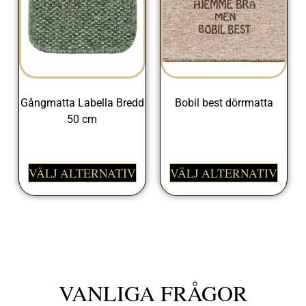
Gångmatta Labella Bredd
Bobil best dörrmatta
50 cm
395,00
kr
298,00
kr
VÄLJ ALTERNATIV
VÄLJ ALTERNATIV
VANLIGA FRÅGOR