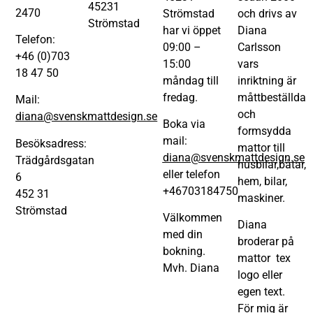
45231
2470
Strömstad
och drivs av
Strömstad
har vi öppet
Diana
Telefon:
09:00 –
Carlsson
+46 (0)703
15:00
vars
18 47 50
måndag till
inriktning är
fredag.
måttbeställda
Mail:
och
diana@svenskmattdesign.se
Boka via
formsydda
mail:
Besöksadress:
mattor till
diana@svenskmattdesign.se
Trädgårdsgatan
husbilar,båtar,
eller telefon
6
hem, bilar,
+46703184750
452 31
maskiner.
Strömstad
Välkommen
Diana
med din
broderar på
bokning.
mattor tex
Mvh. Diana
logo eller
egen text.
För mig är