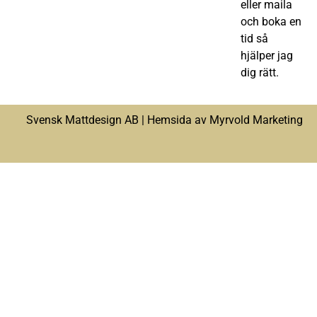
eller maila
och boka en
tid så
hjälper jag
dig rätt.
Svensk Mattdesign AB |
Hemsida av Myrvold Marketing