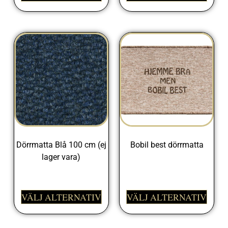
Dörrmatta Blå 100 cm (ej
Bobil best dörrmatta
lager vara)
395,00
kr
329,00
kr
VÄLJ ALTERNATIV
VÄLJ ALTERNATIV