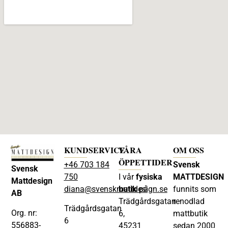
KUNDSERVICE
VÅRA
OM OSS
ÖPPETTIDER
+46 703 184
Svensk
Svensk
750
I vår
fysiska
MATTDESIGN
Mattdesign
diana@svenskmattdesign.se
butik
på
funnits som
AB
Trädgårdsgatan
renodlad
Trädgårdsgatan
Org. nr:
6,
mattbutik
6
556883-
45231
sedan 2000