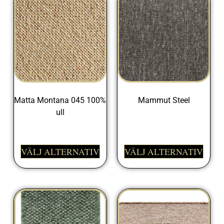
Matta Montana 045 100%
Mammut Steel
ull
399,00
kr
999,00
kr
VÄLJ ALTERNATIV
VÄLJ ALTERNATIV