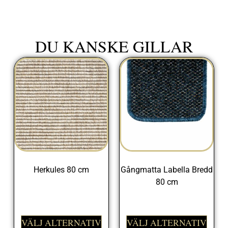
DU KANSKE GILLAR
Herkules 80 cm
Gångmatta Labella Bredd
80 cm
675,00
kr
398,00
kr
VÄLJ ALTERNATIV
VÄLJ ALTERNATIV