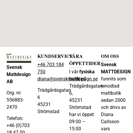
KUNDSERVICE
VÅRA
OM OSS
ÖPPETTIDER
+46 703 184
Svensk
Svensk
750
I vår
fysiska
MATTDESIGN
Mattdesign
diana@svenskmattdesign.se
butik
på
funnits som
AB
Trädgårdsgatan
renodlad
Trädgårdsgatan
Org. nr:
6,
mattbutik
6
556883-
45231
sedan 2000
45231
2470
Strömstad
och drivs av
Strömstad
har vi öppet
Diana
Telefon:
09:00 –
Carlsson
+46 (0)703
15:00
vars
18 47 50