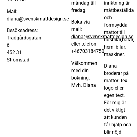
måndag till
inriktning är
fredag.
måttbeställda
Mail:
och
diana@svenskmattdesign.se
Boka via
formsydda
mail:
Besöksadress:
mattor till
diana@svenskmattdesign.se
Trädgårdsgatan
husbilar,båtar,
eller telefon
6
hem, bilar,
+46703184750
452 31
maskiner.
Strömstad
Välkommen
Diana
med din
broderar på
bokning.
mattor tex
Mvh. Diana
logo eller
egen text.
För mig är
det viktigt
att kunden
får hjälp och
blir nöjd.