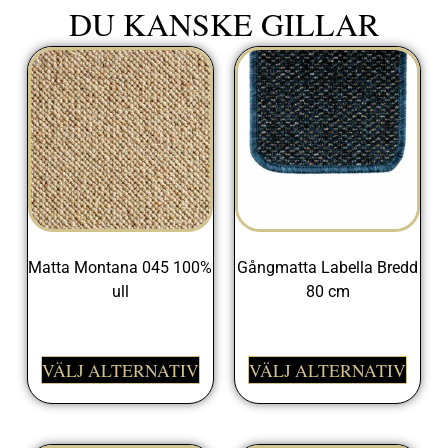
DU KANSKE GILLAR
Matta Montana 045 100%
Gångmatta Labella Bredd
ull
80 cm
999,00
kr
398,00
kr
VÄLJ ALTERNATIV
VÄLJ ALTERNATIV