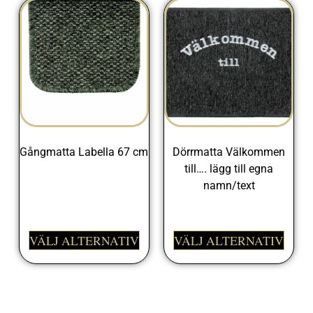
Gångmatta Labella 67 cm
Dörrmatta Välkommen
till…. lägg till egna
325,00
kr
namn/text
498,00
kr
VÄLJ ALTERNATIV
VÄLJ ALTERNATIV