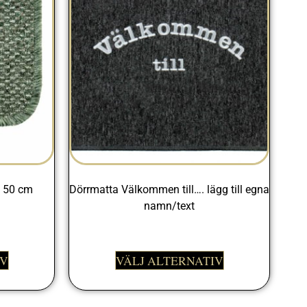
d 50 cm
Dörrmatta Välkommen till…. lägg till egna
namn/text
498,00
kr
IV
VÄLJ ALTERNATIV