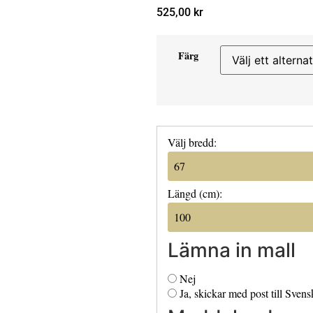
525,00
kr
Färg
Välj bredd:
Längd (cm):
Lämna in mall
Nej
Ja, skickar med post till Sven