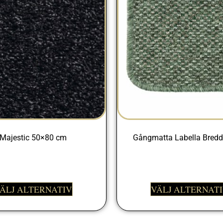
Majestic 50×80 cm
Gångmatta Labella Bred
698,00
kr
298,00
kr
ÄLJ ALTERNATIV
VÄLJ ALTERNAT