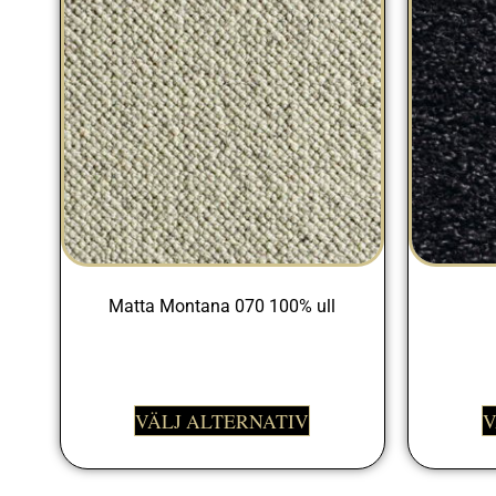
Matta Montana 070 100% ull
999,00
kr
VÄLJ ALTERNATIV
V