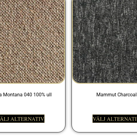
a Montana 040 100% ull
Mammut Charcoal
999,00
kr
399,00
kr
ÄLJ ALTERNATIV
VÄLJ ALTERNAT