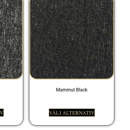
Mammut Black
399,00
kr
IV
VÄLJ ALTERNATIV