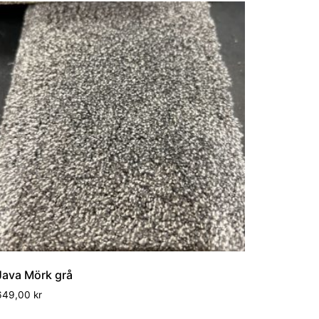
Java Mörk grå
649,00
kr