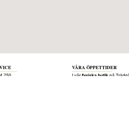
VICE
VÅRA ÖPPETTIDER
4 750
I vår
fysiska butik
på Trädg
nskmattdesign.se
6,
45231 Strömstad har vi öpp
atan 6
15:00 måndag till fredag.
ömstad
Boka via mail:
diana@svenskmattdesign.s
eller telefon +46703184750