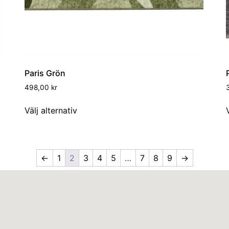
Paris Grön
498,00
kr
Välj alternativ
←
1
2
3
4
5
…
7
8
9
→