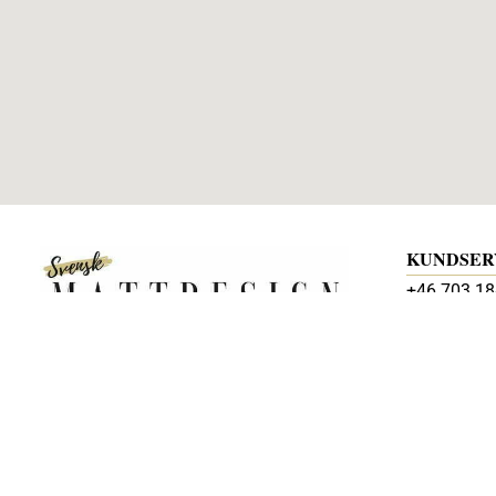
KUNDSER
+46 703 18
diana@sve
Trädgårdsg
45231 Str
Svensk Mattdesign AB
Org. nr: 556883-2470
Telefon: +46 (0)703 18 47 50