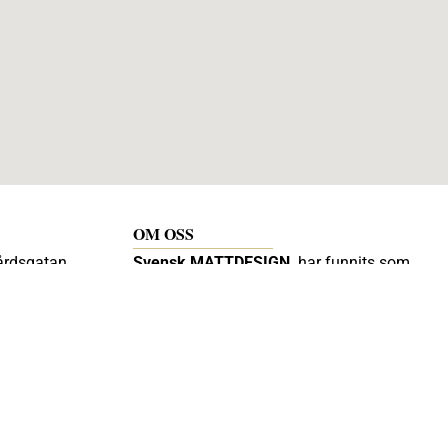
OM OSS
årdsgatan
Svensk MATTDESIGN
har funnits som
renodlad mattbutik sedan 2000 och
et 09:00 –
drivs av Diana Carlsson vars inriktning
är måttbeställda och formsydda mattor
till husbilar,båtar, hem, bilar, maskiner.
e
Diana broderar på mattor tex logo eller
egen text. För mig är det viktigt att
kunden får hjälp och blir nöjd.