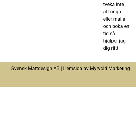
tveka inte
att ringa
eller maila
och boka en
tid så
hjälper jag
dig rätt.
Svensk Mattdesign AB |
Hemsida av Myrvold Marketing