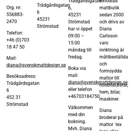
Trädgårdsgatan
renodlad
Trädgårdsgatan
Org. nr:
6,
mattbutik
6
556883-
45231
sedan 2000
45231
2470
Strömstad
och drivs av
Strömstad
har vi öppet
Diana
Telefon:
09:00 –
Carlsson
+46 (0)703
15:00
vars
18 47 50
måndag till
inriktning är
fredag.
måttbeställda
Mail:
och
diana@svenskmattdesign.se
Boka via
formsydda
mail:
Besöksadress:
mattor till
diana@svenskmattdesign.se
Trädgårdsgatan
husbilar,båtar,
eller telefon
6
hem, bilar,
+46703184750
452 31
maskiner.
Strömstad
Välkommen
Diana
med din
broderar på
bokning.
mattor tex
Mvh. Diana