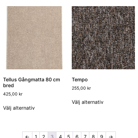
Tellus Gångmatta 80 cm
Tempo
bred
255,00
kr
425,00
kr
Välj alternativ
Välj alternativ
←
1
2
3
4
5
6
7
8
9
→