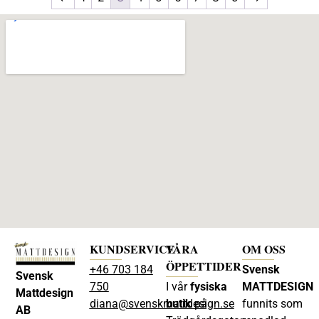
KUNDSERVICE
VÅRA
OM OSS
ÖPPETTIDER
+46 703 184
Svensk
Svensk
750
I vår
fysiska
MATTDESIGN
Mattdesign
diana@svenskmattdesign.se
butik
på
funnits som
AB