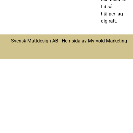
tid så
hjälper jag
dig rätt.
Svensk Mattdesign AB |
Hemsida av Myrvold Marketing