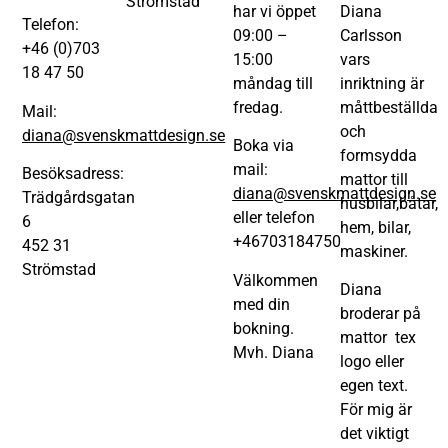
Strömstad
har vi öppet
Diana
Telefon:
09:00 –
Carlsson
+46 (0)703
15:00
vars
18 47 50
måndag till
inriktning är
fredag.
måttbeställda
Mail:
och
diana@svenskmattdesign.se
Boka via
formsydda
mail:
Besöksadress:
mattor till
diana@svenskmattdesign.se
Trädgårdsgatan
husbilar,båtar,
eller telefon
6
hem, bilar,
+46703184750
452 31
maskiner.
Strömstad
Välkommen
Diana
med din
broderar på
bokning.
mattor tex
Mvh. Diana
logo eller
egen text.
För mig är
det viktigt