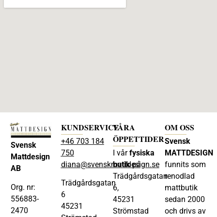
KUNDSERVICE
VÅRA
OM OSS
ÖPPETTIDER
+46 703 184
Svensk
Svensk
750
I vår
fysiska
MATTDESIGN
Mattdesign
diana@svenskmattdesign.se
butik
på
funnits som
AB
Trädgårdsgatan
renodlad
Trädgårdsgatan
Org. nr:
6,
mattbutik
6
556883-
45231
sedan 2000
45231
2470
Strömstad
och drivs av