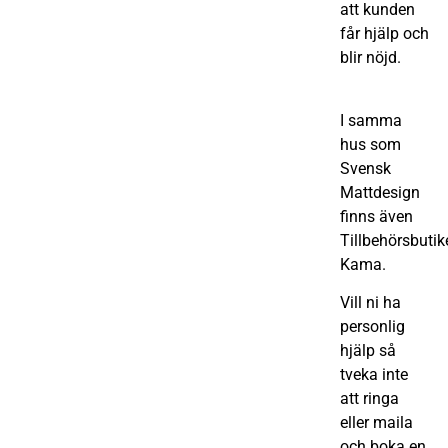
att kunden
får hjälp och
blir nöjd.
I samma
hus som
Svensk
Mattdesign
finns även
Tillbehörsbutik
Kama.
Vill ni ha
personlig
hjälp så
tveka inte
att ringa
eller maila
och boka en