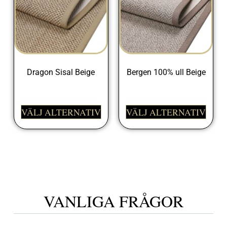
Dragon Sisal Beige
Bergen 100% ull Beige
2190,00
kr
–
17790,00
kr
2190,00
kr
–
17990,00
kr
VÄLJ ALTERNATIV
VÄLJ ALTERNATIV
VANLIGA FRÅGOR