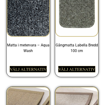
Matta i metervara – Aqua
Gångmatta Labella Bredd
Wash
100 cm
425,00
kr
498,00
kr
VÄLJ ALTERNATIV
VÄLJ ALTERNATIV