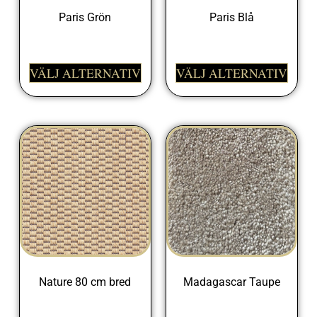
Paris Grön
Paris Blå
498,00
kr
498,00
kr
VÄLJ ALTERNATIV
VÄLJ ALTERNATIV
Nature 80 cm bred
Madagascar Taupe
698,00
kr
999,00
kr