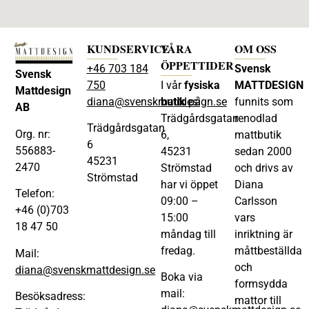
KUNDSERVICE
VÅRA
OM OSS
ÖPPETTIDER
+46 703 184
Svensk
Svensk
750
I vår
fysiska
MATTDESIGN
Mattdesign
diana@svenskmattdesign.se
butik
på
funnits som
AB
Trädgårdsgatan
renodlad
Trädgårdsgatan
Org. nr:
6,
mattbutik
6
556883-
45231
sedan 2000
45231
2470
Strömstad
och drivs av
Strömstad
har vi öppet
Diana
Telefon:
09:00 –
Carlsson
+46 (0)703
15:00
vars
18 47 50
måndag till
inriktning är
fredag.
måttbeställda
Mail:
och
diana@svenskmattdesign.se
Boka via
formsydda
mail:
Besöksadress:
mattor till