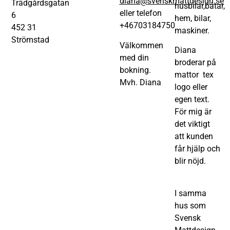
diana@svenskmattdesign.se
Trädgårdsgatan
husbilar,båtar,
eller telefon
6
hem, bilar,
+46703184750
452 31
maskiner.
Strömstad
Välkommen
Diana
med din
broderar på
bokning.
mattor tex
Mvh. Diana
logo eller
egen text.
För mig är
det viktigt
att kunden
får hjälp och
blir nöjd.
I samma
hus som
Svensk