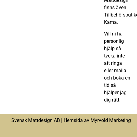
Mattdesign
finns även
Tillbehörsbutik
Kama.
Vill ni ha
personlig
hjälp så
tveka inte
att ringa
eller maila
och boka en
tid så
hjälper jag
dig rätt.
Svensk Mattdesign AB |
Hemsida av Myrvold Marketing