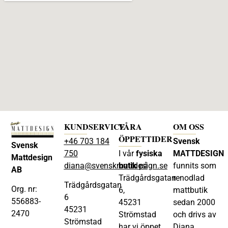
KUNDSERVICE
VÅRA
OM OSS
ÖPPETTIDER
+46 703 184
Svensk
Svensk
750
I vår
fysiska
MATTDESIGN
Mattdesign
diana@svenskmattdesign.se
butik
på
funnits som
AB
Trädgårdsgatan
renodlad
Trädgårdsgatan
Org. nr:
6,
mattbutik
6
556883-
45231
sedan 2000
45231
2470
Strömstad
och drivs av
Strömstad
har vi öppet
Diana