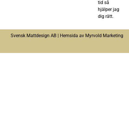
tid så
hjälper jag
dig rätt.
Svensk Mattdesign AB |
Hemsida av Myrvold Marketing