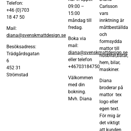
Telefon:
09:00 –
Carlsson
+46 (0)703
15:00
vars
18 47 50
måndag till
inriktning är
fredag.
måttbeställda
Mail:
och
diana@svenskmattdesign.se
Boka via
formsydda
mail:
Besöksadress:
mattor till
diana@svenskmattdesign.se
Trädgårdsgatan
husbilar,båtar,
eller telefon
6
hem, bilar,
+46703184750
452 31
maskiner.
Strömstad
Välkommen
Diana
med din
broderar på
bokning.
mattor tex
Mvh. Diana
logo eller
egen text.
För mig är
det viktigt
att kunden