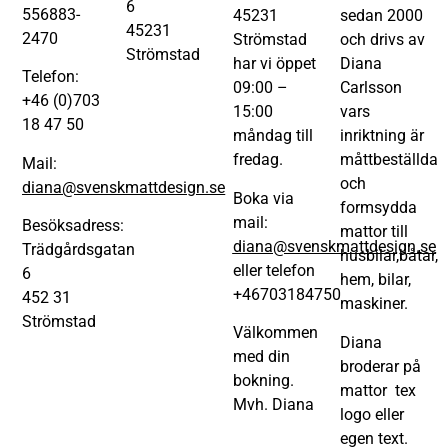
6
556883-
45231
sedan 2000
45231
2470
Strömstad
och drivs av
Strömstad
har vi öppet
Diana
Telefon:
09:00 –
Carlsson
+46 (0)703
15:00
vars
18 47 50
måndag till
inriktning är
fredag.
måttbeställda
Mail:
och
diana@svenskmattdesign.se
Boka via
formsydda
mail:
Besöksadress:
mattor till
diana@svenskmattdesign.se
Trädgårdsgatan
husbilar,båtar,
eller telefon
6
hem, bilar,
+46703184750
452 31
maskiner.
Strömstad
Välkommen
Diana
med din
broderar på
bokning.
mattor tex
Mvh. Diana
logo eller
egen text.