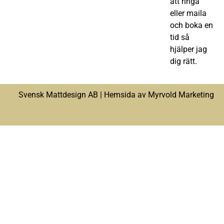
att ringa
eller maila
och boka en
tid så
hjälper jag
dig rätt.
Svensk Mattdesign AB |
Hemsida av Myrvold Marketing