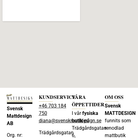
KUNDSERVICE
VÅRA
OM OSS
ÖPPETTIDER
+46 703 184
Svensk
Svensk
750
I vår
fysiska
MATTDESIGN
Mattdesign
diana@svenskmattdesign.se
butik
på
funnits som
AB
Trädgårdsgatan
renodlad
Trädgårdsgatan
Org. nr:
6,
mattbutik