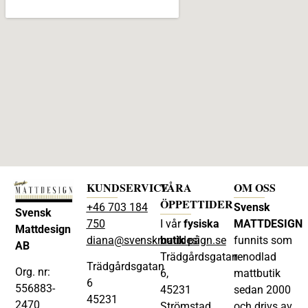
KUNDSERVICE
VÅRA
OM OSS
ÖPPETTIDER
+46 703 184
Svensk
Svensk
750
I vår
fysiska
MATTDESIGN
Mattdesign
diana@svenskmattdesign.se
butik
på
funnits som
AB
Trädgårdsgatan
renodlad
Trädgårdsgatan
Org. nr:
6,
mattbutik
6
556883-
45231
sedan 2000
45231
2470
Strömstad
och drivs av