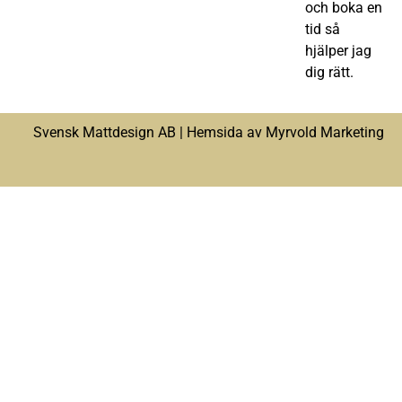
och boka en
tid så
hjälper jag
dig rätt.
Svensk Mattdesign AB |
Hemsida av Myrvold Marketing