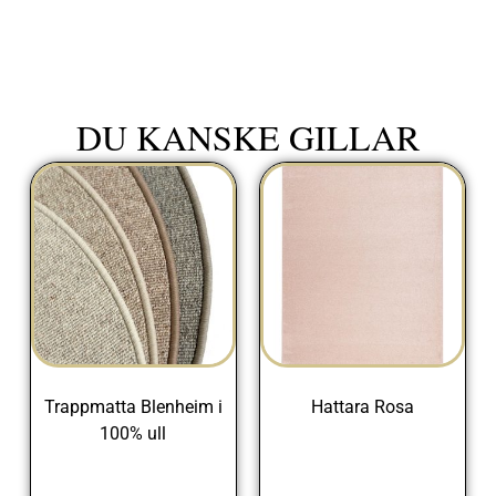
DU KANSKE GILLAR
Trappmatta Blenheim i
Hattara Rosa
100% ull
1750,00
kr
225,00
kr