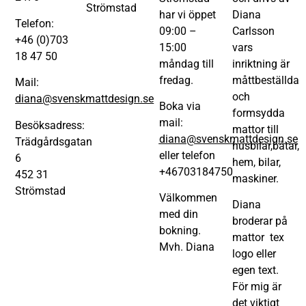
Strömstad
har vi öppet
Diana
Telefon:
09:00 –
Carlsson
+46 (0)703
15:00
vars
18 47 50
måndag till
inriktning är
fredag.
måttbeställda
Mail:
och
diana@svenskmattdesign.se
Boka via
formsydda
mail:
Besöksadress:
mattor till
diana@svenskmattdesign.se
Trädgårdsgatan
husbilar,båtar,
eller telefon
6
hem, bilar,
+46703184750
452 31
maskiner.
Strömstad
Välkommen
Diana
med din
broderar på
bokning.
mattor tex
Mvh. Diana
logo eller
egen text.
För mig är
det viktigt