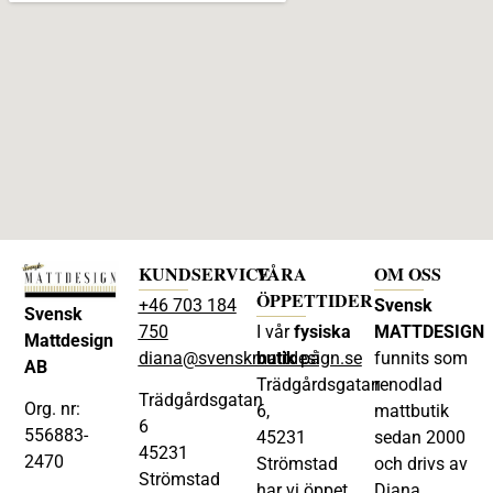
KUNDSERVICE
VÅRA
OM OSS
ÖPPETTIDER
+46 703 184
Svensk
Svensk
750
I vår
fysiska
MATTDESIGN
Mattdesign
diana@svenskmattdesign.se
butik
på
funnits som
AB
Trädgårdsgatan
renodlad
Trädgårdsgatan
Org. nr:
6,
mattbutik
6
556883-
45231
sedan 2000
45231
2470
Strömstad
och drivs av
Strömstad
har vi öppet
Diana