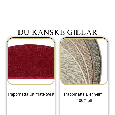
DU KANSKE GILLAR
Trappmatta Ultimate twist
Trappmatta Blenheim i
100% ull
205,00
kr
225,00
kr