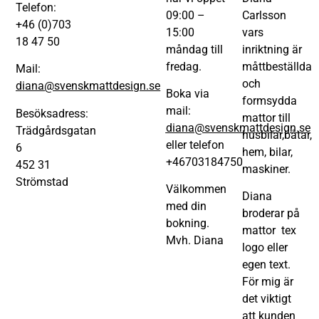
Telefon:
09:00 –
Carlsson
+46 (0)703
15:00
vars
18 47 50
måndag till
inriktning är
fredag.
måttbeställda
Mail:
och
diana@svenskmattdesign.se
Boka via
formsydda
mail:
Besöksadress:
mattor till
diana@svenskmattdesign.se
Trädgårdsgatan
husbilar,båtar,
eller telefon
6
hem, bilar,
+46703184750
452 31
maskiner.
Strömstad
Välkommen
Diana
med din
broderar på
bokning.
mattor tex
Mvh. Diana
logo eller
egen text.
För mig är
det viktigt
att kunden