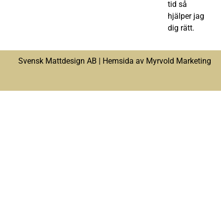
tid så
hjälper jag
dig rätt.
Svensk Mattdesign AB |
Hemsida av Myrvold Marketing