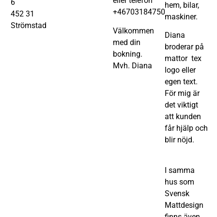
eller telefon
6
hem, bilar,
+46703184750
452 31
maskiner.
Strömstad
Välkommen
Diana
med din
broderar på
bokning.
mattor tex
Mvh. Diana
logo eller
egen text.
För mig är
det viktigt
att kunden
får hjälp och
blir nöjd.
I samma
hus som
Svensk
Mattdesign
finns även