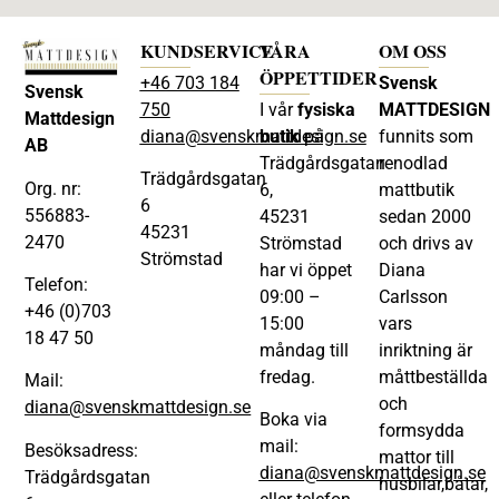
KUNDSERVICE
VÅRA
OM OSS
ÖPPETTIDER
+46 703 184
Svensk
Svensk
750
I vår
fysiska
MATTDESIGN
Mattdesign
diana@svenskmattdesign.se
butik
på
funnits som
AB
Trädgårdsgatan
renodlad
Trädgårdsgatan
Org. nr:
6,
mattbutik
6
556883-
45231
sedan 2000
45231
2470
Strömstad
och drivs av
Strömstad
har vi öppet
Diana
Telefon:
09:00 –
Carlsson
+46 (0)703
15:00
vars
18 47 50
måndag till
inriktning är
fredag.
måttbeställda
Mail:
och
diana@svenskmattdesign.se
Boka via
formsydda
mail:
Besöksadress:
mattor till
diana@svenskmattdesign.se
Trädgårdsgatan
husbilar,båtar,