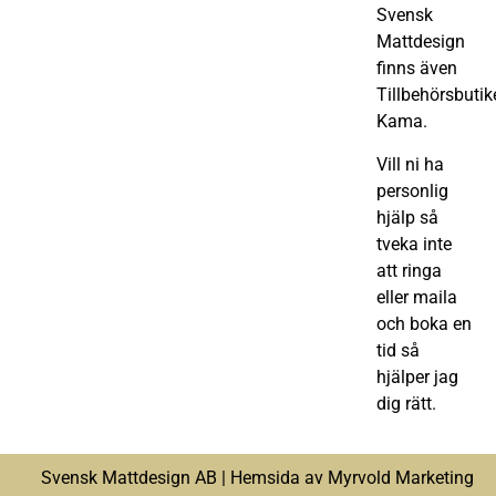
Svensk
Mattdesign
finns även
Tillbehörsbutik
Kama.
Vill ni ha
personlig
hjälp så
tveka inte
att ringa
eller maila
och boka en
tid så
hjälper jag
dig rätt.
Svensk Mattdesign AB |
Hemsida av Myrvold Marketing