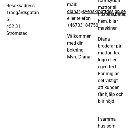
formsydda
mail:
Besöksadress:
mattor till
diana@svenskmattdesign.se
Trädgårdsgatan
husbilar,båtar,
eller telefon
6
hem, bilar,
+46703184750
452 31
maskiner.
Strömstad
Välkommen
Diana
med din
broderar på
bokning.
mattor tex
Mvh. Diana
logo eller
egen text.
För mig är
det viktigt
att kunden
får hjälp och
blir nöjd.
I samma
hus som