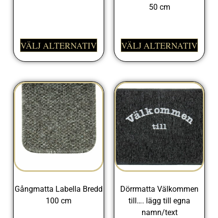
50 cm
329,00
kr
298,00
kr
VÄLJ ALTERNATIV
VÄLJ ALTERNATIV
Gångmatta Labella Bredd
Dörrmatta Välkommen
100 cm
till…. lägg till egna
namn/text
498,00
kr