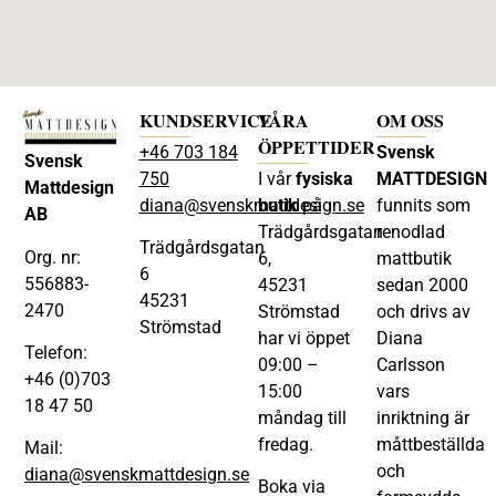
KUNDSERVICE
VÅRA
OM OSS
ÖPPETTIDER
+46 703 184
Svensk
Svensk
750
I vår
fysiska
MATTDESIGN
Mattdesign
diana@svenskmattdesign.se
butik
på
funnits som
AB
Trädgårdsgatan
renodlad
Trädgårdsgatan
Org. nr:
6,
mattbutik
6
556883-
45231
sedan 2000
45231
2470
Strömstad
och drivs av
Strömstad
har vi öppet
Diana
Telefon:
09:00 –
Carlsson
+46 (0)703
15:00
vars
18 47 50
måndag till
inriktning är
fredag.
måttbeställda
Mail:
och
diana@svenskmattdesign.se
Boka via