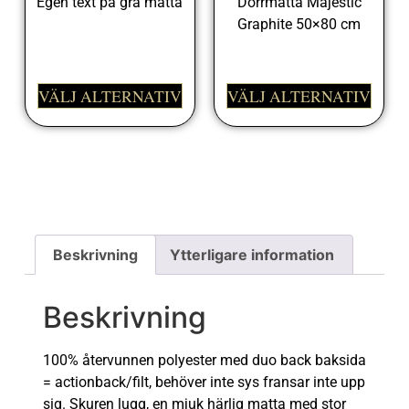
Egen text på grå matta
Dörrmatta Majestic
Graphite 50×80 cm
498,00
kr
698,00
kr
VÄLJ ALTERNATIV
VÄLJ ALTERNATIV
Beskrivning
Ytterligare information
Beskrivning
100% återvunnen polyester med duo back baksida
= actionback/filt, behöver inte sys fransar inte upp
sig. Skuren lugg, en mjuk härlig matta med stor