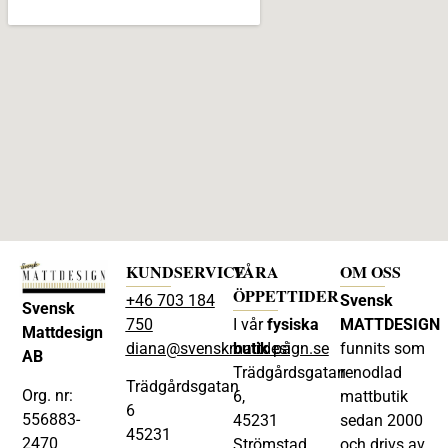
KUNDSERVICE
VÅRA
OM OSS
ÖPPETTIDER
+46 703 184
Svensk
Svensk
750
I vår
fysiska
MATTDESIGN
Mattdesign
diana@svenskmattdesign.se
butik
på
funnits som
AB
Trädgårdsgatan
renodlad
Trädgårdsgatan
Org. nr:
6,
mattbutik
6
556883-
45231
sedan 2000
45231
2470
Strömstad
och drivs av