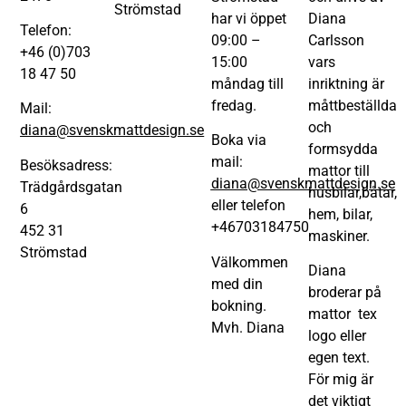
Strömstad
har vi öppet
Diana
Telefon:
09:00 –
Carlsson
+46 (0)703
15:00
vars
18 47 50
måndag till
inriktning är
fredag.
måttbeställda
Mail:
och
diana@svenskmattdesign.se
Boka via
formsydda
mail:
Besöksadress:
mattor till
diana@svenskmattdesign.se
Trädgårdsgatan
husbilar,båtar,
eller telefon
6
hem, bilar,
+46703184750
452 31
maskiner.
Strömstad
Välkommen
Diana
med din
broderar på
bokning.
mattor tex
Mvh. Diana
logo eller
egen text.
För mig är
det viktigt