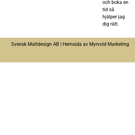
och boka en
tid så
hjälper jag
dig rätt.
Svensk Mattdesign AB |
Hemsida av Myrvold Marketing