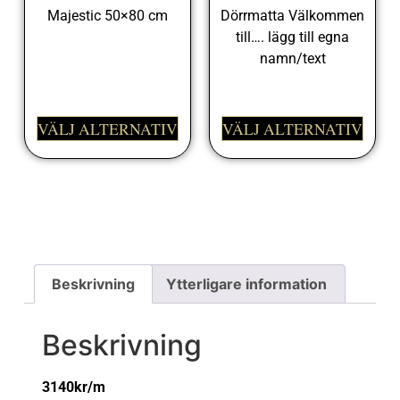
Majestic 50×80 cm
Dörrmatta Välkommen
till…. lägg till egna
698,00
kr
namn/text
498,00
kr
VÄLJ ALTERNATIV
VÄLJ ALTERNATIV
Beskrivning
Ytterligare information
Beskrivning
3140kr/m