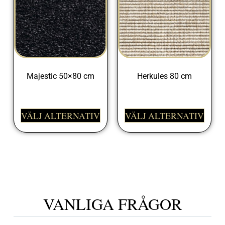
Majestic 50×80 cm
Herkules 80 cm
698,00
kr
675,00
kr
VÄLJ ALTERNATIV
VÄLJ ALTERNATIV
VANLIGA FRÅGOR