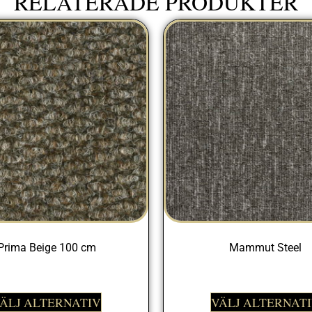
RELATERADE PRODUKTER
Prima Beige 100 cm
Mammut Steel
329,00
kr
399,00
kr
ÄLJ ALTERNATIV
VÄLJ ALTERNAT