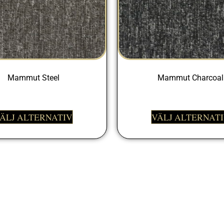
Mammut Steel
Mammut Charcoal
399,00
kr
399,00
kr
ÄLJ ALTERNATIV
VÄLJ ALTERNAT