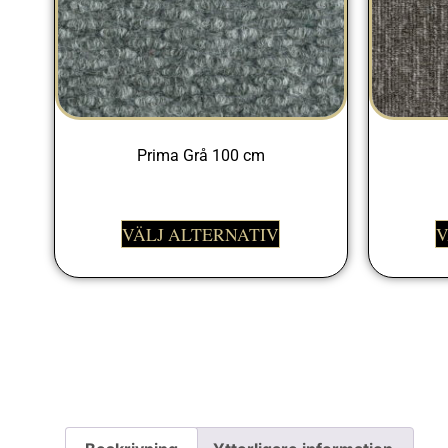
Prima Grå 100 cm
329,00
kr
VÄLJ ALTERNATIV
V