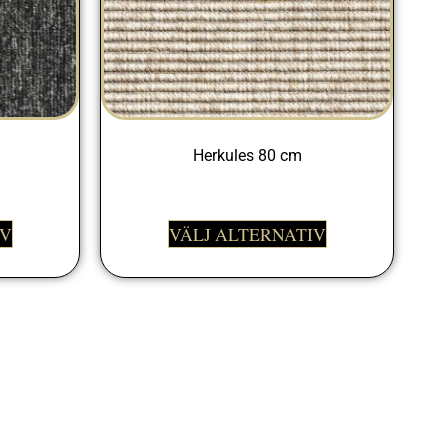
Herkules 80 cm
675,00
kr
IV
VÄLJ ALTERNATIV