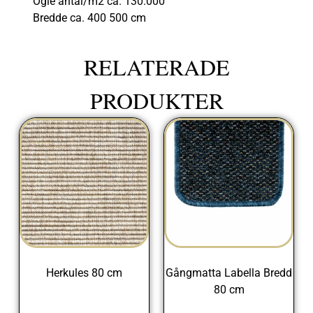
Ögle antal/m2 ca. 130.000
Bredde ca. 400 500 cm
RELATERADE
PRODUKTER
Herkules 80 cm
Gångmatta Labella Bredd
80 cm
675,00
kr
398,00
kr