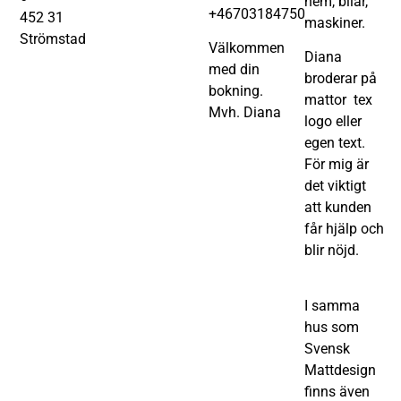
hem, bilar,
+46703184750
452 31
maskiner.
Strömstad
Välkommen
Diana
med din
broderar på
bokning.
mattor tex
Mvh. Diana
logo eller
egen text.
För mig är
det viktigt
att kunden
får hjälp och
blir nöjd.
I samma
hus som
Svensk
Mattdesign
finns även