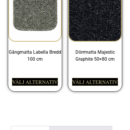
Gångmatta Labella Bredd
Dörrmatta Majestic
100 cm
Graphite 50×80 cm
498,00
kr
698,00
kr
VÄLJ ALTERNATIV
VÄLJ ALTERNATIV