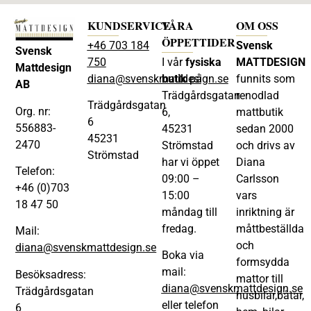
KUNDSERVICE
VÅRA
OM OSS
ÖPPETTIDER
+46 703 184
Svensk
Svensk
750
I vår
fysiska
MATTDESIGN
Mattdesign
diana@svenskmattdesign.se
butik
på
funnits som
AB
Trädgårdsgatan
renodlad
Trädgårdsgatan
Org. nr:
6,
mattbutik
6
556883-
45231
sedan 2000
45231
2470
Strömstad
och drivs av
Strömstad
har vi öppet
Diana
Telefon:
09:00 –
Carlsson
+46 (0)703
15:00
vars
18 47 50
måndag till
inriktning är
fredag.
måttbeställda
Mail:
och
diana@svenskmattdesign.se
Boka via
formsydda
mail:
Besöksadress:
mattor till
diana@svenskmattdesign.se
Trädgårdsgatan
husbilar,båtar,
eller telefon
6