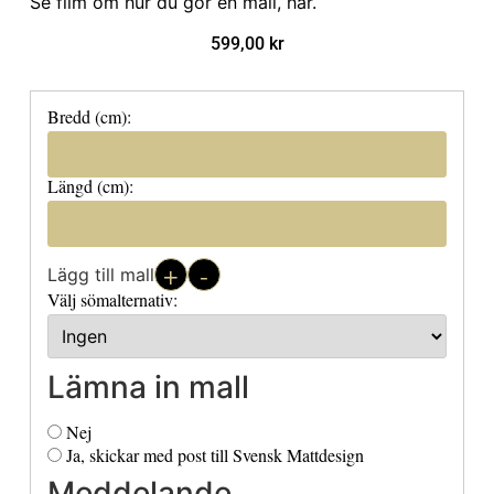
Se film om hur du gör en mall, här
.
599,00
kr
Bredd (cm):
Längd (cm):
+
-
Lägg till mall
Välj sömalternativ:
Lämna in mall
Nej
Ja, skickar med post till Svensk Mattdesign
Meddelande