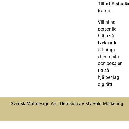
Tillbehörsbutik
Kama.
Vill ni ha
personlig
hjälp så
tveka inte
att ringa
eller maila
och boka en
tid så
hjälper jag
dig rätt.
Svensk Mattdesign AB |
Hemsida av Myrvold Marketing