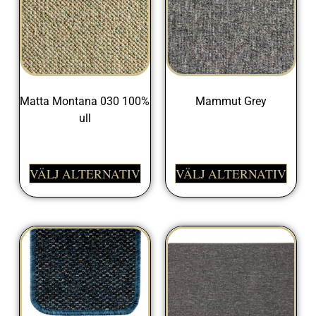
Matta Montana 030 100%
Mammut Grey
ull
399,00
kr
999,00
kr
VÄLJ ALTERNATIV
VÄLJ ALTERNATIV