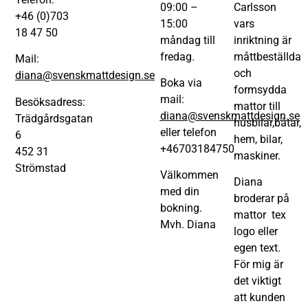
09:00 –
Carlsson
+46 (0)703
15:00
vars
18 47 50
måndag till
inriktning är
fredag.
måttbeställda
Mail:
och
diana@svenskmattdesign.se
Boka via
formsydda
mail:
Besöksadress:
mattor till
diana@svenskmattdesign.se
Trädgårdsgatan
husbilar,båtar,
eller telefon
6
hem, bilar,
+46703184750
452 31
maskiner.
Strömstad
Välkommen
Diana
med din
broderar på
bokning.
mattor tex
Mvh. Diana
logo eller
egen text.
För mig är
det viktigt
att kunden