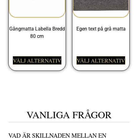
Gångmatta Labella Bredd
Egen text på grå matta
80 cm
498,00
kr
398,00
kr
VÄLJ ALTERNATIV
VÄLJ ALTERNATIV
VANLIGA FRÅGOR
VAD ÄR SKILLNADEN MELLAN EN