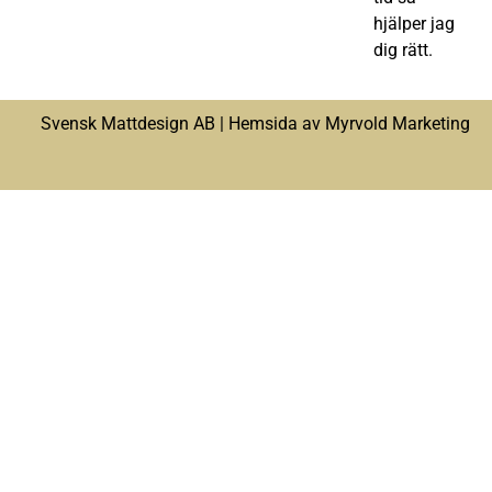
hjälper jag
dig rätt.
Svensk Mattdesign AB |
Hemsida av Myrvold Marketing