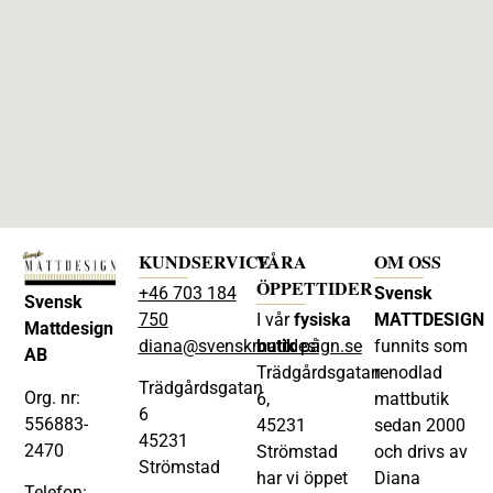
KUNDSERVICE
VÅRA
OM OSS
ÖPPETTIDER
+46 703 184
Svensk
Svensk
750
I vår
fysiska
MATTDESIGN
Mattdesign
diana@svenskmattdesign.se
butik
på
funnits som
AB
Trädgårdsgatan
renodlad
Trädgårdsgatan
Org. nr:
6,
mattbutik
6
556883-
45231
sedan 2000
45231
2470
Strömstad
och drivs av
Strömstad
har vi öppet
Diana
Telefon: