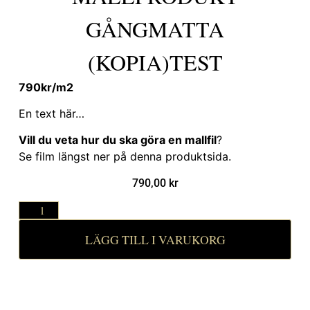
GÅNGMATTA
(KOPIA)TEST
790kr/m2
En text här…
Vill du veta hur du ska göra en mallfil
?
Se film längst ner på denna produktsida.
790,00
kr
LÄGG TILL I VARUKORG