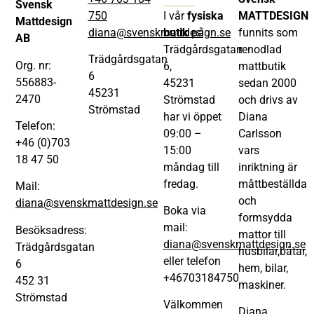
Svensk
750
I vår
fysiska
MATTDESIGN
Mattdesign
diana@svenskmattdesign.se
butik
på
funnits som
AB
Trädgårdsgatan
renodlad
Trädgårdsgatan
Org. nr:
6,
mattbutik
6
556883-
45231
sedan 2000
45231
2470
Strömstad
och drivs av
Strömstad
har vi öppet
Diana
Telefon:
09:00 –
Carlsson
+46 (0)703
15:00
vars
18 47 50
måndag till
inriktning är
fredag.
måttbeställda
Mail:
och
diana@svenskmattdesign.se
Boka via
formsydda
mail:
Besöksadress:
mattor till
diana@svenskmattdesign.se
Trädgårdsgatan
husbilar,båtar,
eller telefon
6
hem, bilar,
+46703184750
452 31
maskiner.
Strömstad
Välkommen
Diana