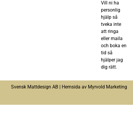
Vill ni ha
personlig
hjälp så
tveka inte
att ringa
eller maila
och boka en
tid så
hjälper jag
dig rätt.
Svensk Mattdesign AB |
Hemsida av Myrvold Marketing