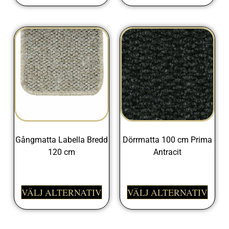
Gångmatta Labella Bredd
Dörrmatta 100 cm Prima
120 cm
Antracit
545,00
kr
329,00
kr
VÄLJ ALTERNATIV
VÄLJ ALTERNATIV