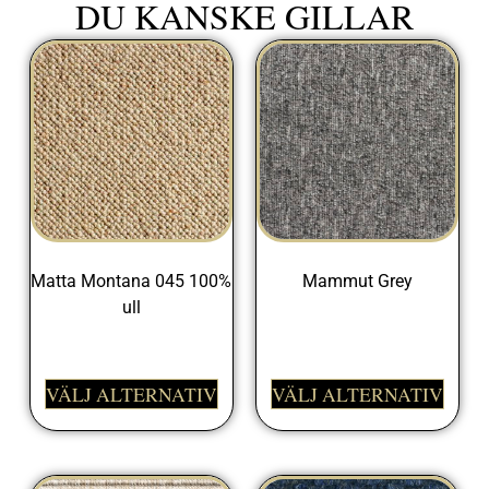
DU KANSKE GILLAR
Matta Montana 045 100%
Mammut Grey
ull
399,00
kr
999,00
kr
VÄLJ ALTERNATIV
VÄLJ ALTERNATIV