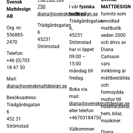
Svensk
750
I vår
fysiska
MATTDESIGN
Mattdesign
diana@svenskmattdesign.se
butik
på
funnits som
AB
Trädgårdsgatan
renodlad
Trädgårdsgatan
Org. nr:
6,
mattbutik
6
556883-
45231
sedan 2000
45231
2470
Strömstad
och drivs av
Strömstad
har vi öppet
Diana
Telefon:
09:00 –
Carlsson
+46 (0)703
15:00
vars
18 47 50
måndag till
inriktning är
fredag.
måttbeställda
Mail:
och
diana@svenskmattdesign.se
Boka via
formsydda
mail:
Besöksadress:
mattor till
diana@svenskmattdesign.se
Trädgårdsgatan
husbilar,båtar,
eller telefon
6
hem, bilar,
+46703184750
452 31
maskiner.
Strömstad
Välkommen
Diana