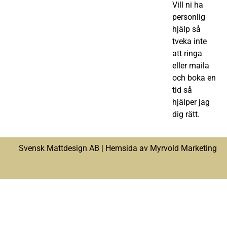
Vill ni ha
personlig
hjälp så
tveka inte
att ringa
eller maila
och boka en
tid så
hjälper jag
dig rätt.
Svensk Mattdesign AB |
Hemsida av Myrvold Marketing