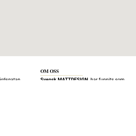
OM OSS
årdsgatan
Svensk MATTDESIGN
har funnits som
renodlad mattbutik sedan 2000 och
et 09:00 –
drivs av Diana Carlsson vars inriktning
är måttbeställda och formsydda mattor
till husbilar,båtar, hem, bilar, maskiner.
e
Diana broderar på mattor tex logo eller
egen text. För mig är det viktigt att
kunden får hjälp och blir nöjd.