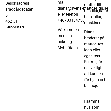
mail:
Besöksadress:
mattor till
diana@svenskmattdesign.se
Trädgårdsgatan
husbilar,båtar,
eller telefon
6
hem, bilar,
+46703184750
452 31
maskiner.
Strömstad
Välkommen
Diana
med din
broderar på
bokning.
mattor tex
Mvh. Diana
logo eller
egen text.
För mig är
det viktigt
att kunden
får hjälp och
blir nöjd.
I samma
hus som