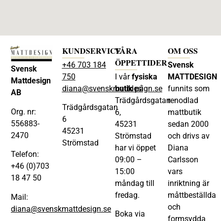
KUNDSERVICE
VÅRA
OM OSS
ÖPPETTIDER
+46 703 184
Svensk
Svensk
750
I vår
fysiska
MATTDESIGN
Mattdesign
diana@svenskmattdesign.se
butik
på
funnits som
AB
Trädgårdsgatan
renodlad
Trädgårdsgatan
Org. nr:
6,
mattbutik
6
556883-
45231
sedan 2000
45231
2470
Strömstad
och drivs av
Strömstad
har vi öppet
Diana
Telefon:
09:00 –
Carlsson
+46 (0)703
15:00
vars
18 47 50
måndag till
inriktning är
fredag.
måttbeställda
Mail:
och
diana@svenskmattdesign.se
Boka via
formsydda