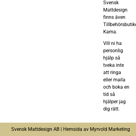
Svensk
Mattdesign
finns även
Tillbehörsbutik
Kama.
Vill ni ha
personlig
hjälp så
tveka inte
att ringa
eller maila
och boka en
tid så
hjälper jag
dig rätt.
Svensk Mattdesign AB |
Hemsida av Myrvold Marketing