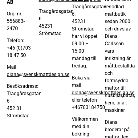
AB
Trädgårdsgatan
renodlad
Trädgårdsgatan
Org. nr:
6,
mattbutik
6
556883-
45231
sedan 2000
45231
2470
Strömstad
och drivs av
Strömstad
har vi öppet
Diana
Telefon:
09:00 –
Carlsson
+46 (0)703
15:00
vars
18 47 50
måndag till
inriktning är
fredag.
måttbeställda
Mail:
och
diana@svenskmattdesign.se
Boka via
formsydda
mail:
Besöksadress:
mattor till
diana@svenskmattdesign.se
Trädgårdsgatan
husbilar,båtar,
eller telefon
6
hem, bilar,
+46703184750
452 31
maskiner.
Strömstad
Välkommen
Diana
med din
broderar på
bokning.
mattor tex