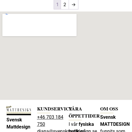
1
2
→
KUNDSERVICE
VÅRA
OM OSS
ÖPPETTIDER
+46 703 184
Svensk
Svensk
750
I vår
fysiska
MATTDESIGN
Mattdesign
diana@svenskmattdesign.se
butik
på
funnits som