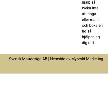
hjälp så
tveka inte
att ringa
eller maila
och boka en
tid så
hjälper jag
dig rätt.
Svensk Mattdesign AB |
Hemsida av Myrvold Marketing